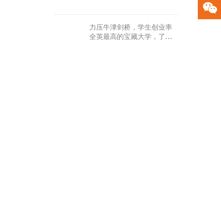
力压牛津剑桥，学生创业率
全英最高的宝藏大学，了解
一下？